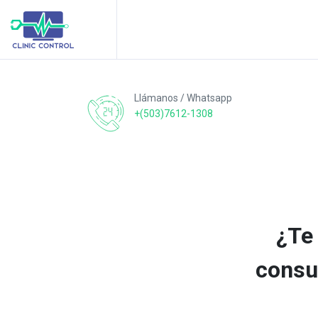
Llámanos / Whatsapp
+(503)7612-1308
¿Te 
consul