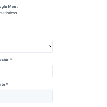
ogle Meet
.
teristicas.
esión *
rte *